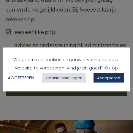
samen de mogelijkheden. Bij Neovest kan je
rekenen op:
een eerlijke prijs
advies en ondersteuning bij administratie en
formaliteiten
We gebruiken cookies om jouw ervaring op deze
mogelijkheden zoals een ruilovereenkomst
website te verbeteren. Vind je dit goed? Klik op
ACCEPTEREN.
Cookie instellingen
Accepteren
Maak een afspraak en kom meer te
weten